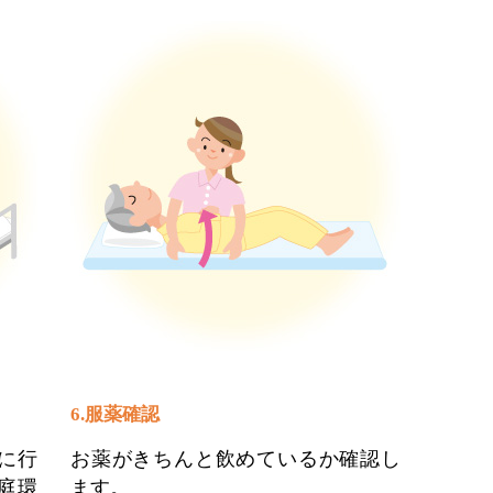
6.服薬確認
に行
お薬がきちんと飲めているか確認し
庭環
ます。