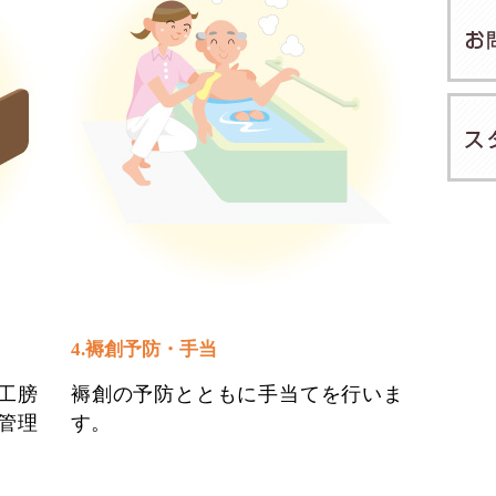
4.褥創予防・手当
工膀
褥創の予防とともに手当てを行いま
管理
す。